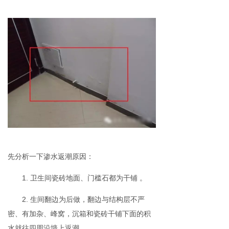
先分析一下渗水返潮原因：
1. 卫生间瓷砖地面、门槛石都为干铺 。
2. 生间翻边为后做，翻边与结构层不严
密、有加杂、峰窝，沉箱和瓷砖干铺下面的积
水就往四周沿墙上返潮。