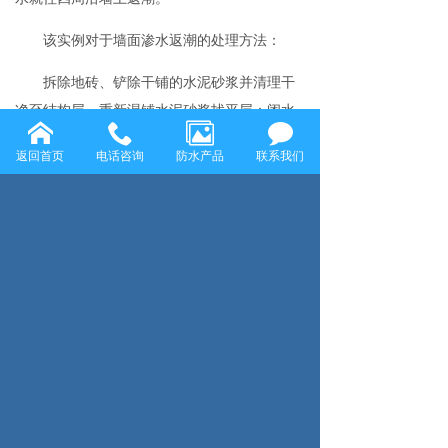
该实例对于墙面渗水返潮的处理方法：
拆除地砖、铲除干铺的水泥砂浆并清理干
净至结构层，重新湿铺水泥砂浆找平层；闭水
试验至不漏水，再做聚氨酯防水层
返回首页
电话咨询
防水产品
联系我们
水泥砂浆湿贴地砖
卫生间外墙面渗水返潮处理方法：
铲除返潮的旧面层、干燥，更换发霉的木
踢脚线，墙面 重新刮腻子、打磨平整、干燥，
刷底漆、刷面漆。
上一页：屋顶防水补漏需要注意什么？
下一页：二手房卫浴改造要防水通风